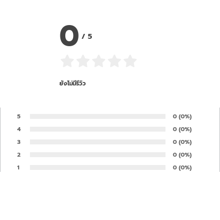
0
/
5
ยังไม่มีรีวิว
5
Number of rates
0
Percentage of 
(0%)
Rate:
4
Number of rates
0
Percentage of 
(0%)
Rate:
3
Number of rates
0
Percentage of 
(0%)
Rate:
2
Number of rates
0
Percentage of 
(0%)
Rate:
1
Number of rates
0
Percentage of 
(0%)
Rate:
Your opinion is important to us and