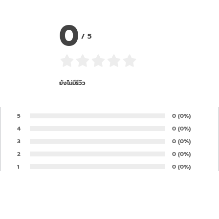
0
/
5
ยังไม่มีรีวิว
5
Number of rates
0
Percentage of 
(0%)
Rate:
4
Number of rates
0
Percentage of 
(0%)
Rate:
3
Number of rates
0
Percentage of 
(0%)
Rate:
2
Number of rates
0
Percentage of 
(0%)
Rate:
1
Number of rates
0
Percentage of 
(0%)
Rate:
Your opinion is important to us and