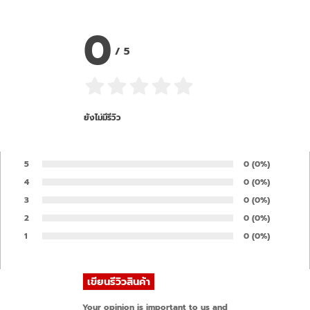
0
/
5
ยังไม่มีรีวิว
5
Number of rates
0
Percentage of 
(0%)
Rate:
4
Number of rates
0
Percentage of 
(0%)
Rate:
3
Number of rates
0
Percentage of 
(0%)
Rate:
2
Number of rates
0
Percentage of 
(0%)
Rate:
1
Number of rates
0
Percentage of 
(0%)
Rate:
Your opinion is important to us and