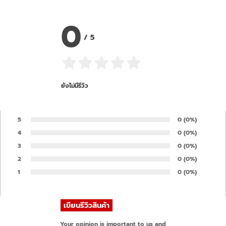
0
/
5
ยังไม่มีรีวิว
5
Number of rates
0
Percentage of 
(0%)
Rate:
4
Number of rates
0
Percentage of 
(0%)
Rate:
3
Number of rates
0
Percentage of 
(0%)
Rate:
2
Number of rates
0
Percentage of 
(0%)
Rate:
1
Number of rates
0
Percentage of 
(0%)
Rate:
Your opinion is important to us and