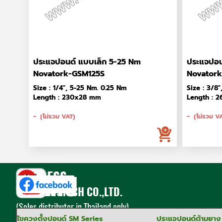
ประแจปอนด์ แบบเล็ก 5-25 Nm
ประแจปอน
Novatork-GSM125S
Novator
Size : 1/4", 5-25 Nm. 0.25 Nm
Size : 3/8
Length : 230x28 mm
Length : 
-
-
(ไม่รวม VAT)
(ไม่รวม V
ADDRESS
MENU
TSC INDUSTECH CO.,LTD.
(Soles distributor in Thailand only)
ไขควงตั้งปอนด์ SM Series
ประแจปอนด์ด้ามยาง
244 Kanchanaphisek Rd,