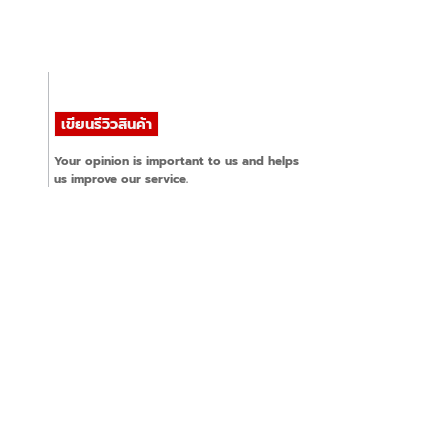
 rates:
ge of ratings:
 rates:
ge of ratings:
 rates:
ge of ratings:
Your opinion is important to us and helps
 rates:
ge of ratings:
us improve our service.
 rates:
ge of ratings: